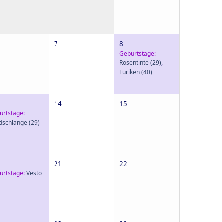
7
8
Geburtstage:
Rosentinte
(29)
,
Turiken
(40)
14
15
urtstage:
dschlange
(29)
21
22
urtstage:
Vesto