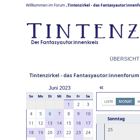
Willkommen im Forum „
Tintenzirkel - das Fantasyautor:innen
ÜBERSICHT
Tintenzirkel - das Fantasyautor:innenforum
«
Juni 2023
So
Mo
Di
Mi
Do
Fr
Sa
LISTE
MONAT
W
1
2
3
4
5
6
7
8
9
10
Sonntag
11
12
13
14
15
16
17
25
18
19
20
21
22
23
24