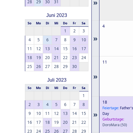
»
28
29
30
31
Juni 2023
So
Mo
Di
Mi
Do
Fr
Sa
4
1
2
3
»
4
5
6
7
8
9
10
11
12
13
14
15
16
17
18
19
20
21
22
23
24
11
25
26
27
28
29
30
»
Juli 2023
So
Mo
Di
Mi
Do
Fr
Sa
1
18
2
3
4
5
6
7
8
Feiertage:
Father'
»
9
10
11
12
13
14
15
Day
Geburtstage:
16
17
18
19
20
21
22
DoroMara
(50)
23
24
25
26
27
28
29