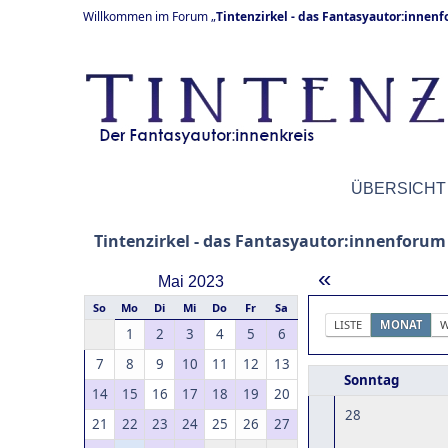
Willkommen im Forum „
Tintenzirkel - das Fantasyautor:innen
ÜBERSICHT
Tintenzirkel - das Fantasyautor:innenforum
«
Mai 2023
So
Mo
Di
Mi
Do
Fr
Sa
LISTE
MONAT
W
1
2
3
4
5
6
7
8
9
10
11
12
13
Sonntag
14
15
16
17
18
19
20
28
21
22
23
24
25
26
27