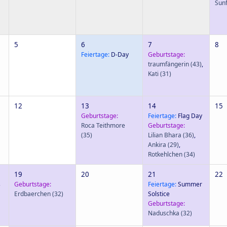
Sun
5
6
7
8
Feiertage:
D-Day
Geburtstage:
traumfängerin
(43)
,
Kati
(31)
12
13
14
15
Geburtstage:
Feiertage:
Flag Day
Roca Teithmore
Geburtstage:
(35)
Lilian Bhara
(36)
,
Ankira
(29)
,
Rotkehlchen
(34)
19
20
21
22
s
Geburtstage:
Feiertage:
Summer
Erdbaerchen
(32)
Solstice
Geburtstage:
Naduschka
(32)