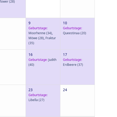
flower
(28)
9
10
Geburtstage:
Geburtstage:
Moorhenne
(34)
,
Queestinaa
(20)
Möwe
(28)
,
Fraktur
(35)
16
17
Geburtstage:
Judith
Geburtstage:
(40)
Erdbeere
(37)
23
24
Geburtstage:
Libella
(27)