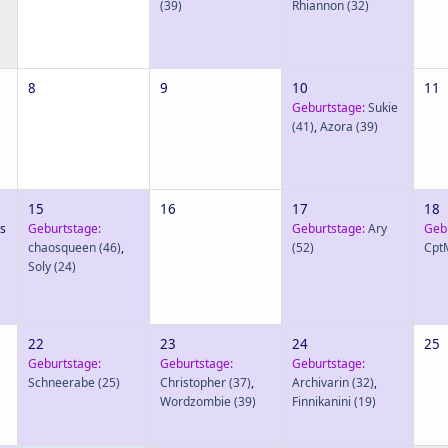
(39)
Rhiannon
(32)
8
9
10
11
Geburtstage:
Sukie
(41)
,
Azora
(39)
15
16
17
18
s
Geburtstage:
Geburtstage:
Ary
Geb
chaosqueen
(46)
,
(52)
Cpt
Soly
(24)
22
23
24
25
Geburtstage:
Geburtstage:
Geburtstage:
Schneerabe
(25)
Christopher
(37)
,
Archivarin
(32)
,
Wordzombie
(39)
Finnikanini
(19)