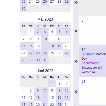
»
23
24
25
26
27
28
29
30
Mai 2023
7
So
Mo
Di
Mi
Do
Fr
Sa
»
1
2
3
4
5
6
7
8
9
10
11
12
13
14
15
16
17
18
19
20
14
21
22
23
24
25
26
27
Feiertage:
Mother'
Day
»
28
29
30
31
Geburtstage:
Tintenteufel
(31)
,
Juni 2023
Wildfee
(49)
So
Mo
Di
Mi
Do
Fr
Sa
21
1
2
3
»
4
5
6
7
8
9
10
11
12
13
14
15
16
17
18
19
20
21
22
23
24