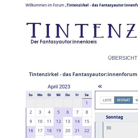
Willkommen im Forum „
Tintenzirkel - das Fantasyautor:innen
ÜBERSICHT
Tintenzirkel - das Fantasyautor:innenforum
«
April 2023
So
Mo
Di
Mi
Do
Fr
Sa
LISTE
MONAT
W
1
2
3
4
5
6
7
8
Sonntag
9
10
11
12
13
14
15
30
16
17
18
19
20
21
22