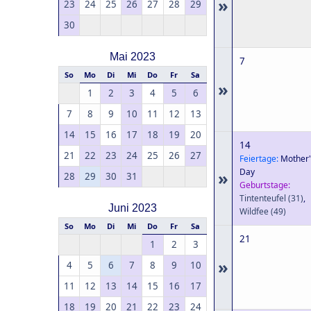
»
23
24
25
26
27
28
29
30
Mai 2023
7
So
Mo
Di
Mi
Do
Fr
Sa
»
1
2
3
4
5
6
7
8
9
10
11
12
13
14
15
16
17
18
19
20
14
21
22
23
24
25
26
27
Feiertage:
Mother'
Day
»
28
29
30
31
Geburtstage:
Tintenteufel
(31)
,
Juni 2023
Wildfee
(49)
So
Mo
Di
Mi
Do
Fr
Sa
21
1
2
3
»
4
5
6
7
8
9
10
11
12
13
14
15
16
17
18
19
20
21
22
23
24