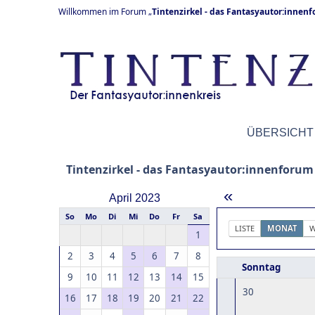
Willkommen im Forum „
Tintenzirkel - das Fantasyautor:innen
ÜBERSICHT
Tintenzirkel - das Fantasyautor:innenforum
«
April 2023
So
Mo
Di
Mi
Do
Fr
Sa
LISTE
MONAT
W
1
2
3
4
5
6
7
8
Sonntag
9
10
11
12
13
14
15
30
16
17
18
19
20
21
22