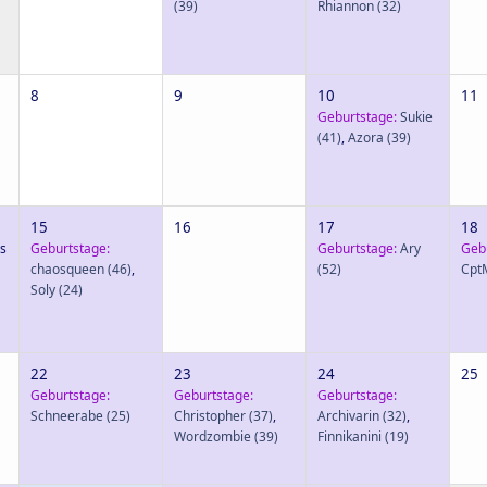
(39)
Rhiannon
(32)
8
9
10
11
Geburtstage:
Sukie
(41)
,
Azora
(39)
15
16
17
18
s
Geburtstage:
Geburtstage:
Ary
Geb
chaosqueen
(46)
,
(52)
Cpt
Soly
(24)
22
23
24
25
Geburtstage:
Geburtstage:
Geburtstage:
Schneerabe
(25)
Christopher
(37)
,
Archivarin
(32)
,
Wordzombie
(39)
Finnikanini
(19)