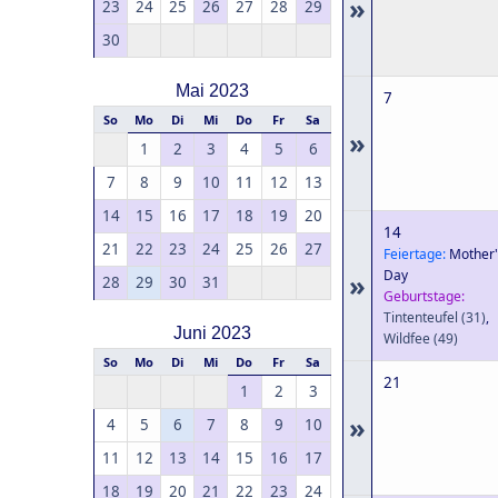
»
23
24
25
26
27
28
29
30
Mai 2023
7
So
Mo
Di
Mi
Do
Fr
Sa
»
1
2
3
4
5
6
7
8
9
10
11
12
13
14
15
16
17
18
19
20
14
21
22
23
24
25
26
27
Feiertage:
Mother'
Day
»
28
29
30
31
Geburtstage:
Tintenteufel
(31)
,
Juni 2023
Wildfee
(49)
So
Mo
Di
Mi
Do
Fr
Sa
21
1
2
3
»
4
5
6
7
8
9
10
11
12
13
14
15
16
17
18
19
20
21
22
23
24