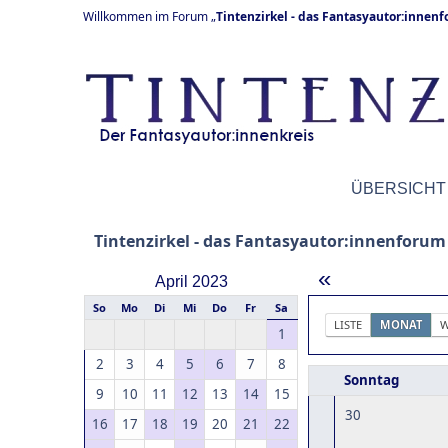
Willkommen im Forum „
Tintenzirkel - das Fantasyautor:innen
ÜBERSICHT
Tintenzirkel - das Fantasyautor:innenforum
«
April 2023
So
Mo
Di
Mi
Do
Fr
Sa
LISTE
MONAT
W
1
2
3
4
5
6
7
8
Sonntag
9
10
11
12
13
14
15
30
16
17
18
19
20
21
22