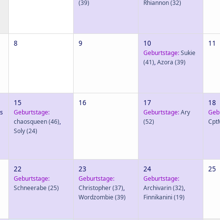
(39)
Rhiannon
(32)
8
9
10
11
Geburtstage:
Sukie
(41)
,
Azora
(39)
15
16
17
18
s
Geburtstage:
Geburtstage:
Ary
Geb
chaosqueen
(46)
,
(52)
Cpt
Soly
(24)
22
23
24
25
Geburtstage:
Geburtstage:
Geburtstage:
Schneerabe
(25)
Christopher
(37)
,
Archivarin
(32)
,
Wordzombie
(39)
Finnikanini
(19)