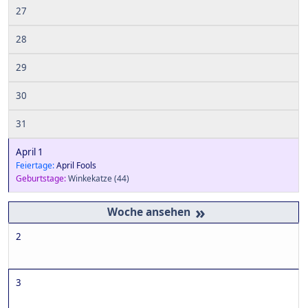
27
28
29
30
31
April 1
Feiertage:
April Fools
Geburtstage:
Winkekatze
(44)
»
2
3