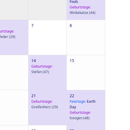
Fools
Geburtstage:
Winkekatze
(44)
7
8
urtstage:
feder
(29)
14
15
Geburtstage:
Stefan
(47)
21
22
Geburtstage:
Feiertage:
Earth
Greifenherz
(29)
Day
Geburtstage:
treogen
(48)