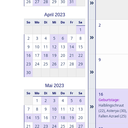
»
26
27
28
29
30
31
April 2023
So
Mo
Di
Mi
Do
Fr
Sa
2
1
»
2
3
4
5
6
7
8
9
10
11
12
13
14
15
16
17
18
19
20
21
22
9
23
24
25
26
27
28
29
»
30
Mai 2023
So
Mo
Di
Mi
Do
Fr
Sa
16
Geburtstage:
1
2
3
4
5
6
»
Halblingschruut
7
8
9
10
11
12
13
(22)
,
Asterya
(30)
,
Fallen Azrael
(25)
14
15
16
17
18
19
20
21
22
23
24
25
26
27