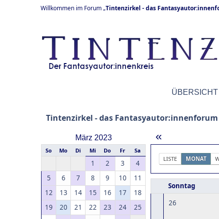
Willkommen im Forum „
Tintenzirkel - das Fantasyautor:innen
ÜBERSICHT
Tintenzirkel - das Fantasyautor:innenforum
«
März 2023
So
Mo
Di
Mi
Do
Fr
Sa
LISTE
MONAT
W
1
2
3
4
5
6
7
8
9
10
11
Sonntag
12
13
14
15
16
17
18
26
19
20
21
22
23
24
25