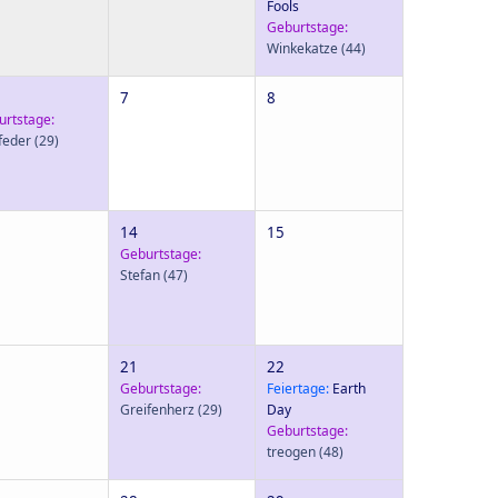
Fools
Geburtstage:
Winkekatze
(44)
7
8
urtstage:
feder
(29)
14
15
Geburtstage:
Stefan
(47)
21
22
Geburtstage:
Feiertage:
Earth
Greifenherz
(29)
Day
Geburtstage:
treogen
(48)