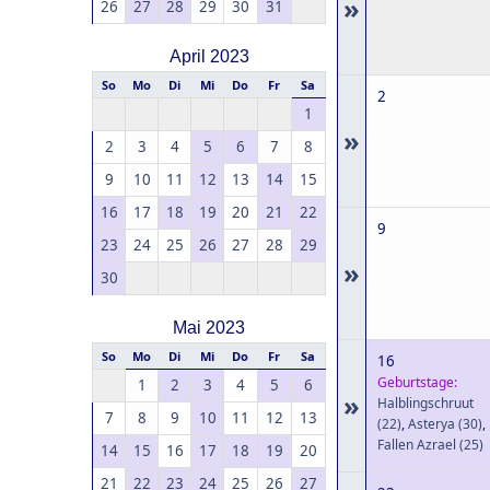
»
26
27
28
29
30
31
April 2023
So
Mo
Di
Mi
Do
Fr
Sa
2
1
»
2
3
4
5
6
7
8
9
10
11
12
13
14
15
16
17
18
19
20
21
22
9
23
24
25
26
27
28
29
»
30
Mai 2023
So
Mo
Di
Mi
Do
Fr
Sa
16
Geburtstage:
1
2
3
4
5
6
»
Halblingschruut
7
8
9
10
11
12
13
(22)
,
Asterya
(30)
,
Fallen Azrael
(25)
14
15
16
17
18
19
20
21
22
23
24
25
26
27