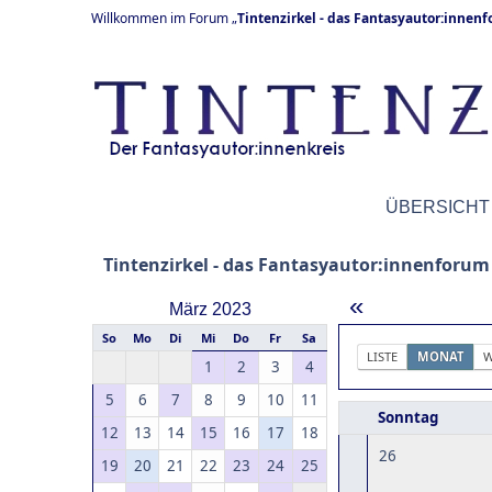
Willkommen im Forum „
Tintenzirkel - das Fantasyautor:innen
ÜBERSICHT
Tintenzirkel - das Fantasyautor:innenforum
«
März 2023
So
Mo
Di
Mi
Do
Fr
Sa
LISTE
MONAT
W
1
2
3
4
5
6
7
8
9
10
11
Sonntag
12
13
14
15
16
17
18
26
19
20
21
22
23
24
25