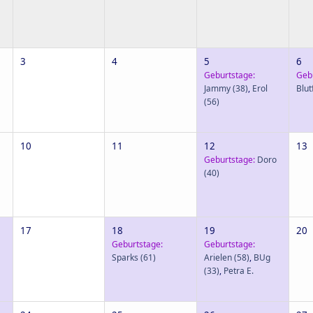
3
4
5
6
Geburtstage:
Geb
Jammy
(38)
,
Erol
Blut
(56)
10
11
12
13
Geburtstage:
Doro
(40)
17
18
19
20
Geburtstage:
Geburtstage:
Sparks
(61)
Arielen
(58)
,
BUg
(33)
,
Petra E.