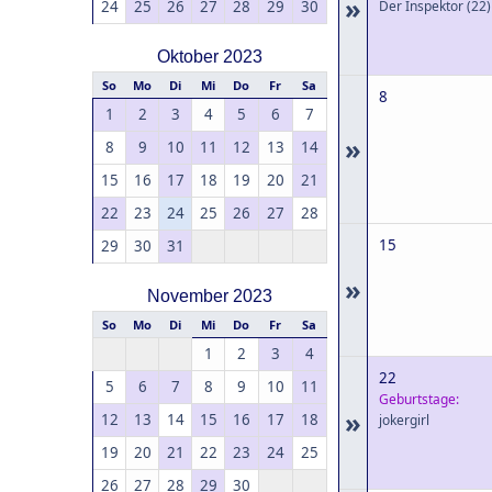
»
24
25
26
27
28
29
30
Der Inspektor
(22)
Oktober 2023
So
Mo
Di
Mi
Do
Fr
Sa
8
1
2
3
4
5
6
7
»
8
9
10
11
12
13
14
15
16
17
18
19
20
21
22
23
24
25
26
27
28
15
29
30
31
»
November 2023
So
Mo
Di
Mi
Do
Fr
Sa
1
2
3
4
22
5
6
7
8
9
10
11
Geburtstage:
»
12
13
14
15
16
17
18
jokergirl
19
20
21
22
23
24
25
26
27
28
29
30