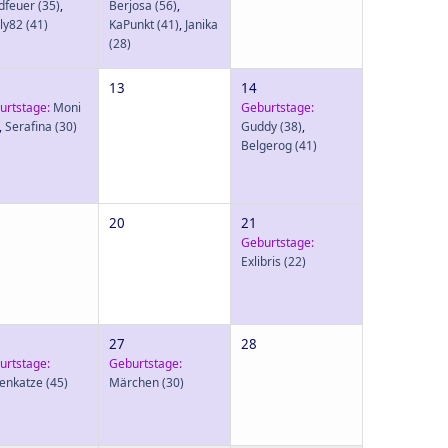
dfeuer
(35)
,
Berjosa
(56)
,
ly82
(41)
KaPunkt
(41)
,
Janika
(28)
13
14
urtstage:
Moni
Geburtstage:
,
Serafina
(30)
Guddy
(38)
,
Belgerog
(41)
20
21
Geburtstage:
Exlibris
(22)
27
28
urtstage:
Geburtstage:
senkatze
(45)
Märchen
(30)