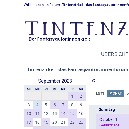
Willkommen im Forum „
Tintenzirkel - das Fantasyautor:innen
ÜBERSICHT
Tintenzirkel - das Fantasyautor:innenforum
«
September 2023
So
Mo
Di
Mi
Do
Fr
Sa
LISTE
MONAT
W
1
2
3
4
5
6
7
8
9
Sonntag
10
11
12
13
14
15
16
Oktober 1
17
18
19
20
21
22
23
Geburtstage: