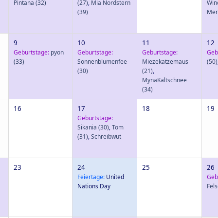
Pintana
(32)
(27)
,
Mia Nordstern
Win
(39)
Mer
9
10
11
12
Geburtstage:
pyon
Geburtstage:
Geburtstage:
Geb
(33)
Sonnenblumenfee
Miezekatzemaus
(50)
(30)
(21)
,
MynaKaltschnee
(34)
16
17
18
19
Geburtstage:
Sikania
(30)
,
Tom
(31)
,
Schreibwut
23
24
25
26
Feiertage:
United
Geb
Nations Day
Fel