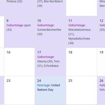
Pintana
(32)
(27)
,
Mia Nordstern
Win
(39)
Mer
9
10
11
12
Geburtstage:
pyon
Geburtstage:
Geburtstage:
Geb
(33)
Sonnenblumenfee
Miezekatzemaus
(50)
(30)
(21)
,
MynaKaltschnee
(34)
16
17
18
19
Geburtstage:
Sikania
(30)
,
Tom
(31)
,
Schreibwut
23
24
25
26
Feiertage:
United
Geb
Nations Day
Fel