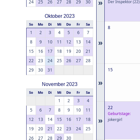
»
24
25
26
27
28
29
30
Der Inspektor
(22)
Oktober 2023
So
Mo
Di
Mi
Do
Fr
Sa
8
1
2
3
4
5
6
7
»
8
9
10
11
12
13
14
15
16
17
18
19
20
21
22
23
24
25
26
27
28
15
29
30
31
»
November 2023
So
Mo
Di
Mi
Do
Fr
Sa
1
2
3
4
22
5
6
7
8
9
10
11
Geburtstage:
»
12
13
14
15
16
17
18
jokergirl
19
20
21
22
23
24
25
26
27
28
29
30