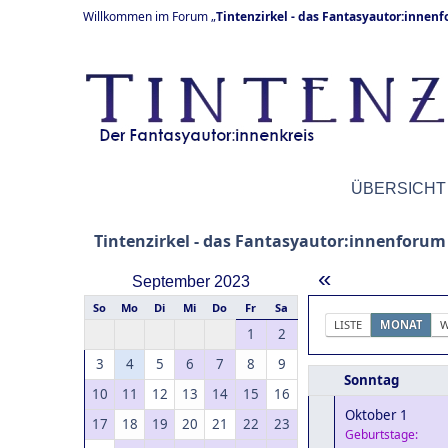
Willkommen im Forum „
Tintenzirkel - das Fantasyautor:innen
ÜBERSICHT
Tintenzirkel - das Fantasyautor:innenforum
«
September 2023
So
Mo
Di
Mi
Do
Fr
Sa
LISTE
MONAT
W
1
2
3
4
5
6
7
8
9
Sonntag
10
11
12
13
14
15
16
Oktober 1
17
18
19
20
21
22
23
Geburtstage: