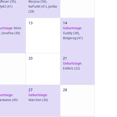
dfeuer
(35)
,
Berjosa
(56)
,
ly82
(41)
KaPunkt
(41)
,
Janika
(28)
13
14
urtstage:
Moni
Geburtstage:
,
Serafina
(30)
Guddy
(38)
,
Belgerog
(41)
20
21
Geburtstage:
Exlibris
(22)
27
28
urtstage:
Geburtstage:
senkatze
(45)
Märchen
(30)