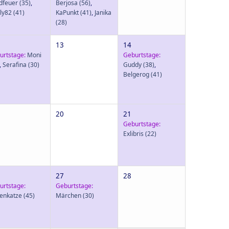
dfeuer
(35)
,
Berjosa
(56)
,
ly82
(41)
KaPunkt
(41)
,
Janika
(28)
13
14
urtstage:
Moni
Geburtstage:
,
Serafina
(30)
Guddy
(38)
,
Belgerog
(41)
20
21
Geburtstage:
Exlibris
(22)
27
28
urtstage:
Geburtstage:
senkatze
(45)
Märchen
(30)