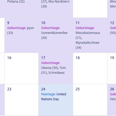
Pintana
(32)
(27)
,
Mia Nordstern
Win
(39)
Mer
9
10
11
12
Geburtstage:
pyon
Geburtstage:
Geburtstage:
Geb
(33)
Sonnenblumenfee
Miezekatzemaus
(50)
(30)
(21)
,
MynaKaltschnee
(34)
16
17
18
19
Geburtstage:
Sikania
(30)
,
Tom
(31)
,
Schreibwut
23
24
25
26
Feiertage:
United
Geb
Nations Day
Fel