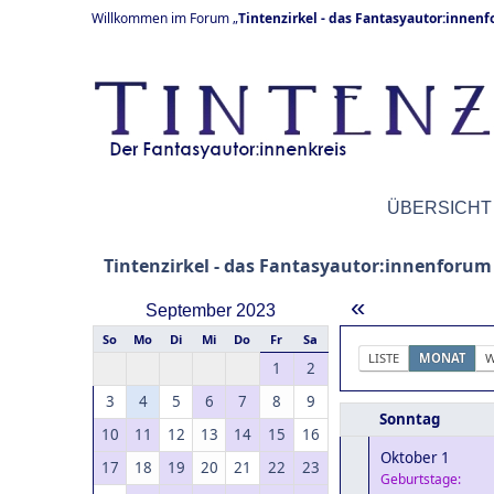
Willkommen im Forum „
Tintenzirkel - das Fantasyautor:innen
ÜBERSICHT
Tintenzirkel - das Fantasyautor:innenforum
«
September 2023
So
Mo
Di
Mi
Do
Fr
Sa
LISTE
MONAT
W
1
2
3
4
5
6
7
8
9
Sonntag
10
11
12
13
14
15
16
Oktober 1
17
18
19
20
21
22
23
Geburtstage: