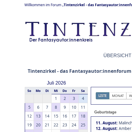
Willkommen im Forum „
Tintenzirkel - das Fantasyautor:innen
ÜBERSICHT
Tintenzirkel - das Fantasyautor:innenforum
Juli 2026
So
Mo
Di
Mi
Do
Fr
Sa
LISTE
MONAT
W
1
2
3
4
5
6
7
8
9
10
11
Geburtstage
12
13
14
15
16
17
18
11. August
:
Malinch
19
20
21
22
23
24
25
12. August
:
Amber 