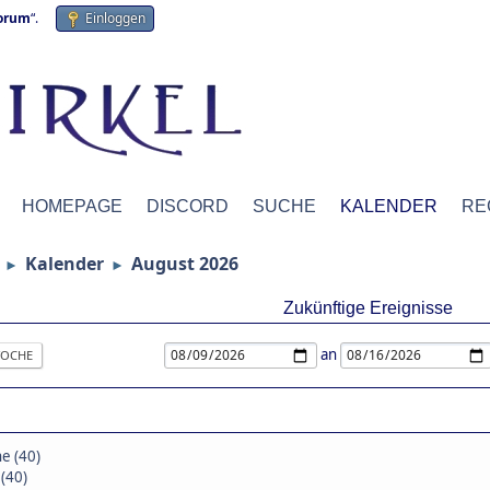
forum
“.
Einloggen
HOMEPAGE
DISCORD
SUCHE
KALENDER
RE
Kalender
August 2026
►
►
Zukünftige Ereignisse
an
OCHE
e (40)
(40)