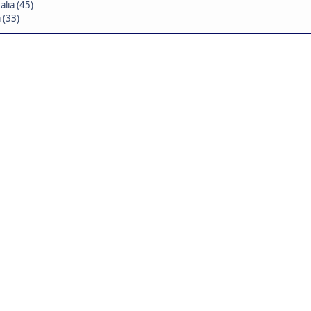
lia (45)
 (33)