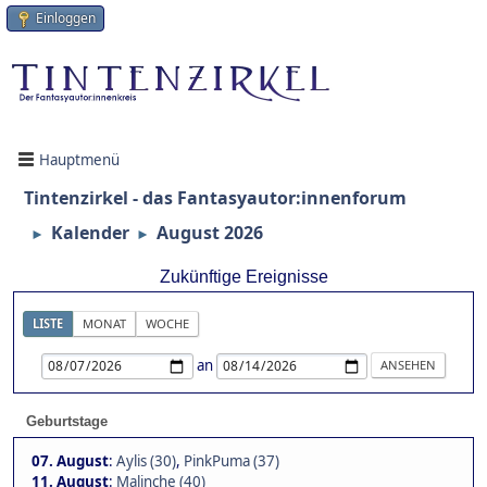
Einloggen
Hauptmenü
Tintenzirkel - das Fantasyautor:innenforum
Kalender
August 2026
►
►
Zukünftige Ereignisse
LISTE
MONAT
WOCHE
an
Geburtstage
07. August
:
Aylis (30)
,
PinkPuma (37)
11. August
:
Malinche (40)