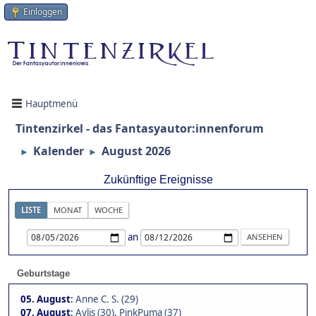
Einloggen
Hauptmenü
Tintenzirkel - das Fantasyautor:innenforum
Kalender
August 2026
►
►
Zukünftige Ereignisse
LISTE
MONAT
WOCHE
an
Geburtstage
05. August
:
Anne C. S. (29)
07. August
:
Aylis (30)
,
PinkPuma (37)