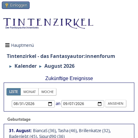
Einloggen
Hauptmenü
Tintenzirkel - das Fantasyautor:innenforum
Kalender
August 2026
►
►
Zukünftige Ereignisse
LISTE
MONAT
WOCHE
an
Geburtstage
31. August
:
BiancaS (36)
,
Tasha (46)
,
Brillenkatze (32)
,
Badenlebt (45)
,
Sigurd90 (36)