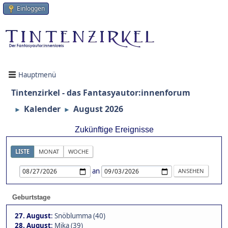
Einloggen
Hauptmenü
Tintenzirkel - das Fantasyautor:innenforum
Kalender
August 2026
►
►
Zukünftige Ereignisse
LISTE
MONAT
WOCHE
an
Geburtstage
27. August
:
Snöblumma (40)
28. August
:
Mika (39)