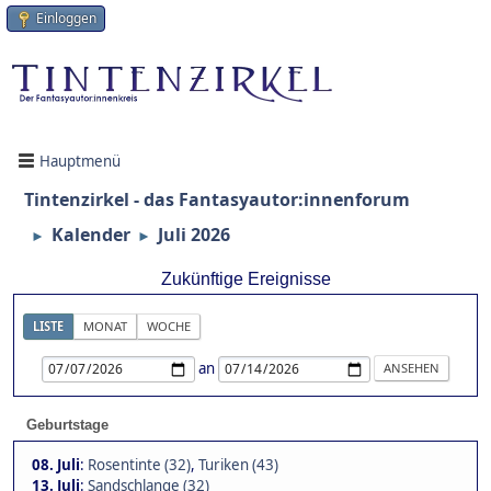
Einloggen
Hauptmenü
Tintenzirkel - das Fantasyautor:innenforum
Kalender
Juli 2026
►
►
Zukünftige Ereignisse
LISTE
MONAT
WOCHE
an
Geburtstage
08. Juli
:
Rosentinte (32)
,
Turiken (43)
13. Juli
:
Sandschlange (32)