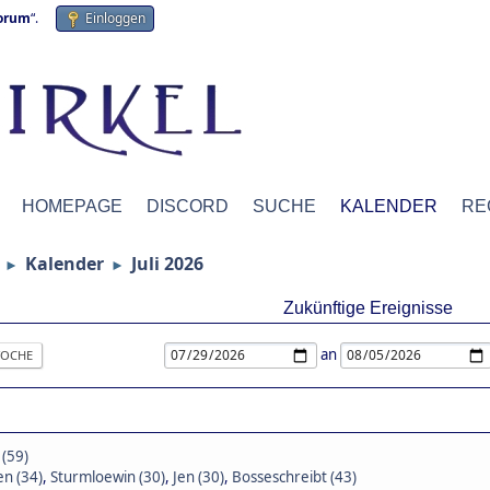
forum
“.
Einloggen
HOMEPAGE
DISCORD
SUCHE
KALENDER
RE
Kalender
Juli 2026
►
►
Zukünftige Ereignisse
an
OCHE
 (59)
n (34)
,
Sturmloewin (30)
,
Jen (30)
,
Bosseschreibt (43)