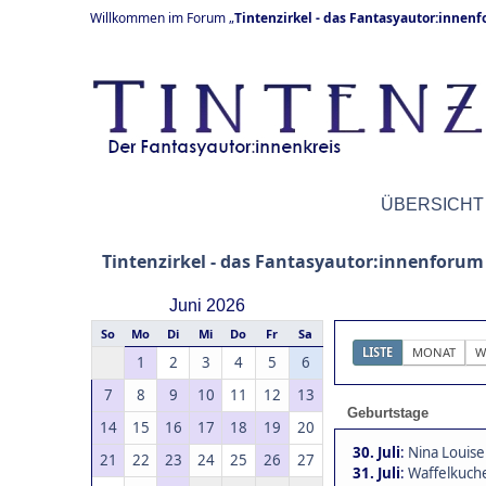
Willkommen im Forum „
Tintenzirkel - das Fantasyautor:innen
ÜBERSICHT
Tintenzirkel - das Fantasyautor:innenforum
Juni 2026
So
Mo
Di
Mi
Do
Fr
Sa
LISTE
MONAT
W
1
2
3
4
5
6
7
8
9
10
11
12
13
Geburtstage
14
15
16
17
18
19
20
30. Juli
:
Nina Louise
21
22
23
24
25
26
27
31. Juli
:
Waffelkuche