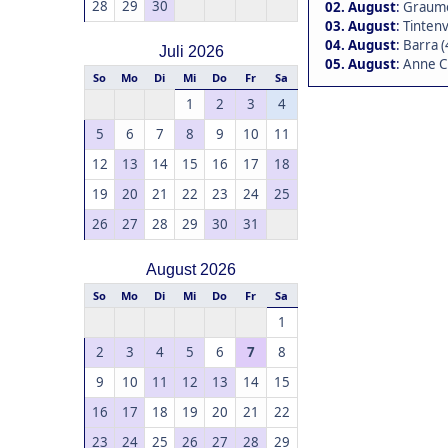
28
29
30
02. August
:
Graumo
03. August
:
Tintenv
04. August
:
Barra (
Juli 2026
05. August
:
Anne C.
So
Mo
Di
Mi
Do
Fr
Sa
1
2
3
4
5
6
7
8
9
10
11
12
13
14
15
16
17
18
19
20
21
22
23
24
25
26
27
28
29
30
31
August 2026
So
Mo
Di
Mi
Do
Fr
Sa
1
2
3
4
5
6
7
8
9
10
11
12
13
14
15
16
17
18
19
20
21
22
23
24
25
26
27
28
29