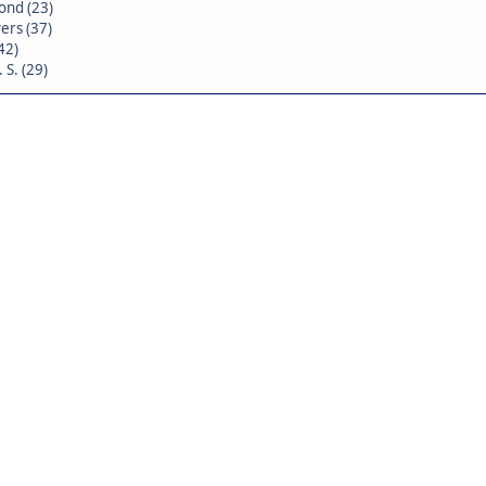
nd (23)
ers (37)
42)
 S. (29)