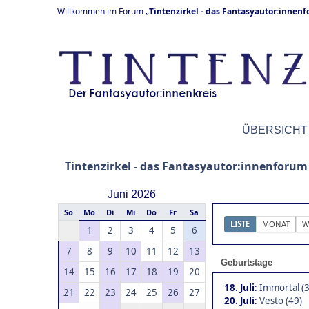
Willkommen im Forum „
Tintenzirkel - das Fantasyautor:innen
ÜBERSICHT
Tintenzirkel - das Fantasyautor:innenforum
Juni 2026
So
Mo
Di
Mi
Do
Fr
Sa
LISTE
MONAT
W
1
2
3
4
5
6
7
8
9
10
11
12
13
Geburtstage
14
15
16
17
18
19
20
18. Juli
:
Immortal (3
21
22
23
24
25
26
27
20. Juli
:
Vesto (49)