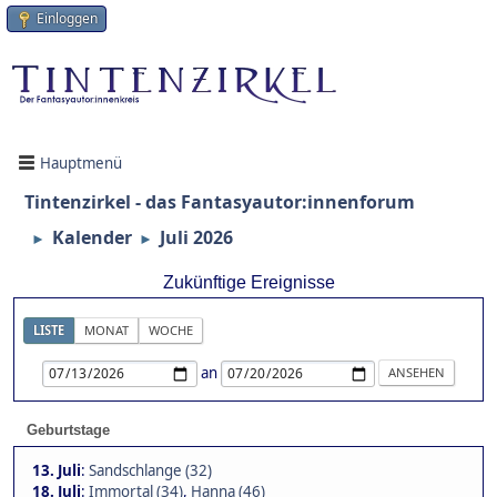
Einloggen
Hauptmenü
Tintenzirkel - das Fantasyautor:innenforum
Kalender
Juli 2026
►
►
Zukünftige Ereignisse
LISTE
MONAT
WOCHE
an
Geburtstage
13. Juli
:
Sandschlange (32)
18. Juli
:
Immortal (34)
,
Hanna (46)