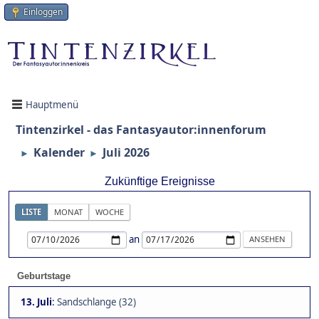
Einloggen
Hauptmenü
Tintenzirkel - das Fantasyautor:innenforum
Kalender
Juli 2026
►
►
Zukünftige Ereignisse
LISTE
MONAT
WOCHE
an
Geburtstage
13. Juli
:
Sandschlange (32)