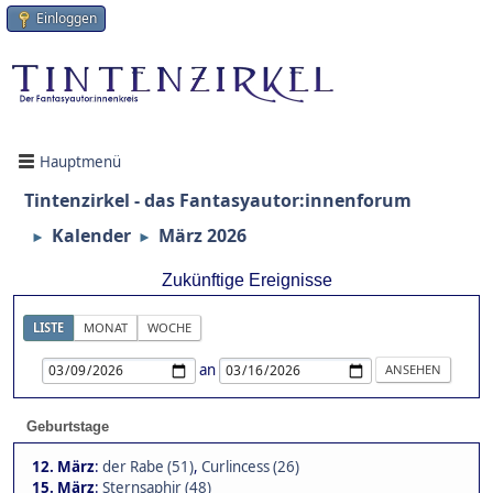
Einloggen
Hauptmenü
Tintenzirkel - das Fantasyautor:innenforum
Kalender
März 2026
►
►
Zukünftige Ereignisse
LISTE
MONAT
WOCHE
an
Geburtstage
12. März
:
der Rabe (51)
,
Curlincess (26)
15. März
:
Sternsaphir (48)