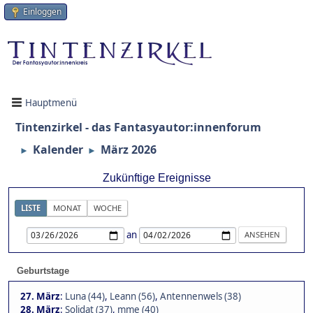
Einloggen
Hauptmenü
Tintenzirkel - das Fantasyautor:innenforum
Kalender
März 2026
►
►
Zukünftige Ereignisse
LISTE
MONAT
WOCHE
an
Geburtstage
27. März
:
Luna (44)
,
Leann (56)
,
Antennenwels (38)
28. März
:
Solidat (37)
,
mme (40)