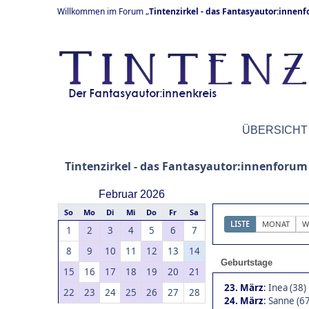
Willkommen im Forum „
Tintenzirkel - das Fantasyautor:innen
ÜBERSICHT
Tintenzirkel - das Fantasyautor:innenforum
Februar 2026
So
Mo
Di
Mi
Do
Fr
Sa
LISTE
MONAT
W
1
2
3
4
5
6
7
8
9
10
11
12
13
14
Geburtstage
15
16
17
18
19
20
21
23. März
:
Inea (38)
22
23
24
25
26
27
28
24. März
:
Sanne (67