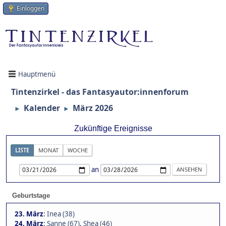
Einloggen
Hauptmenü
Tintenzirkel - das Fantasyautor:innenforum
Kalender
März 2026
►
►
Zukünftige Ereignisse
LISTE
MONAT
WOCHE
an
Geburtstage
23. März
:
Inea (38)
24. März
:
Sanne (67)
,
Shea (46)