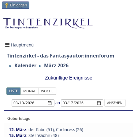
Einloggen
Hauptmenü
Tintenzirkel - das Fantasyautor:innenforum
Kalender
März 2026
►
►
Zukünftige Ereignisse
LISTE
MONAT
WOCHE
an
Geburtstage
12. März
:
der Rabe (51)
,
Curlincess (26)
15. März
:
Sternsaphir (48)