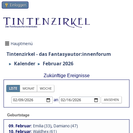
Einloggen
Hauptmenü
Tintenzirkel - das Fantasyautor:innenforum
Kalender
Februar 2026
►
►
Zukünftige Ereignisse
LISTE
MONAT
WOCHE
an
Geburtstage
09. Februar
:
Emilia (33)
,
Damiano (47)
10. Februar
:
Waldhex (61)