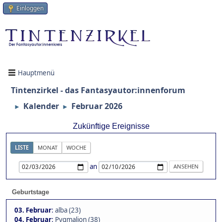
Einloggen
Hauptmenü
Tintenzirkel - das Fantasyautor:innenforum
Kalender
Februar 2026
►
►
Zukünftige Ereignisse
LISTE
MONAT
WOCHE
an
Geburtstage
03. Februar
:
alba (23)
04. Februar
:
Pygmalion (38)