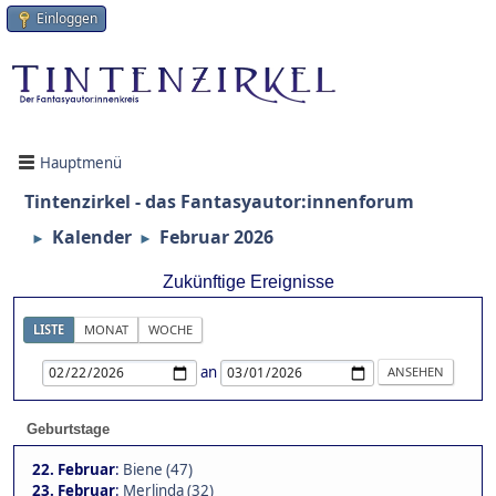
Einloggen
Hauptmenü
Tintenzirkel - das Fantasyautor:innenforum
Kalender
Februar 2026
►
►
Zukünftige Ereignisse
LISTE
MONAT
WOCHE
an
Geburtstage
22. Februar
:
Biene (47)
23. Februar
:
Merlinda (32)