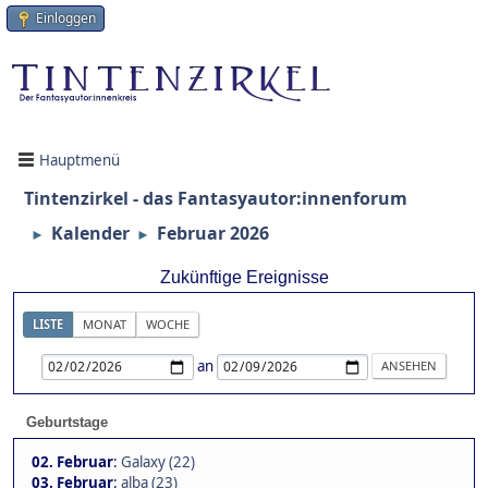
Einloggen
Hauptmenü
Tintenzirkel - das Fantasyautor:innenforum
Kalender
Februar 2026
►
►
Zukünftige Ereignisse
LISTE
MONAT
WOCHE
an
Geburtstage
02. Februar
:
Galaxy (22)
03. Februar
:
alba (23)