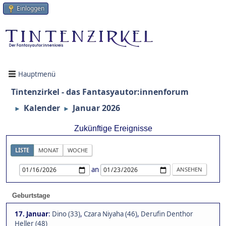
Einloggen
Hauptmenü
Tintenzirkel - das Fantasyautor:innenforum
Kalender
Januar 2026
►
►
Zukünftige Ereignisse
LISTE
MONAT
WOCHE
an
Geburtstage
17. Januar
:
Dino (33)
,
Czara Niyaha (46)
,
Derufin Denthor
Heller (48)