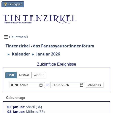
Einloggen
Hauptmenü
Tintenzirkel - das Fantasyautor:innenforum
Kalender
Januar 2026
►
►
Zukünftige Ereignisse
LISTE
MONAT
WOCHE
an
Geburtstage
02. Januar
:
Sharû (34)
03. Januar
:
Mithras (35)