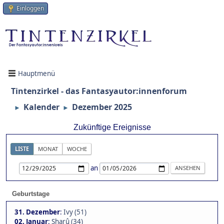
Einloggen
Hauptmenü
Tintenzirkel - das Fantasyautor:innenforum
Kalender
Dezember 2025
►
►
Zukünftige Ereignisse
LISTE
MONAT
WOCHE
an
Geburtstage
31. Dezember
:
Ivy (51)
02. Januar
:
Sharû (34)