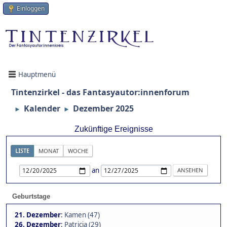
Einloggen
Hauptmenü
Tintenzirkel - das Fantasyautor:innenforum
Kalender
Dezember 2025
►
►
Zukünftige Ereignisse
LISTE
MONAT
WOCHE
an
Geburtstage
21. Dezember
:
Kamen (47)
26. Dezember
:
Patricia (29)