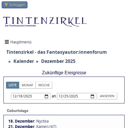
Einloggen
Hauptmenü
Tintenzirkel - das Fantasyautor:innenforum
Kalender
Dezember 2025
►
►
Zukünftige Ereignisse
LISTE
MONAT
WOCHE
an
Geburtstage
18. Dezember
:
Nyctea
21. Dezember
:
Kamen (47)