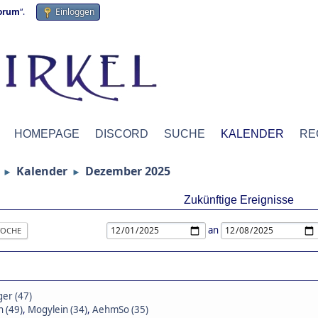
forum
“.
Einloggen
HOMEPAGE
DISCORD
SUCHE
KALENDER
RE
Kalender
Dezember 2025
►
►
Zukünftige Ereignisse
an
OCHE
ger (47)
n (49)
,
Mogylein (34)
,
AehmSo (35)