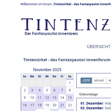
Willkommen im Forum „
Tintenzirkel - das Fantasyautor:innen
ÜBERSICHT
Tintenzirkel - das Fantasyautor:innenforum
November 2025
So
Mo
Di
Mi
Do
Fr
Sa
LISTE
MONAT
W
1
2
3
4
5
6
7
8
Geburtstage
9
10
11
12
13
14
15
01. Dezember
:
Hol
16
17
18
19
20
21
22
03. Dezember
:
Sve