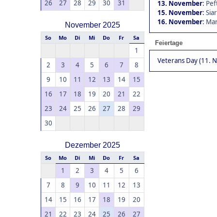
26
27
28
29
30
31
13. November
:
Pef
15. November
:
Siar
16. November
:
Mar
November 2025
So
Mo
Di
Mi
Do
Fr
Sa
Feiertage
1
Veterans Day (11. 
2
3
4
5
6
7
8
9
10
11
12
13
14
15
16
17
18
19
20
21
22
23
24
25
26
27
28
29
30
Dezember 2025
So
Mo
Di
Mi
Do
Fr
Sa
1
2
3
4
5
6
7
8
9
10
11
12
13
14
15
16
17
18
19
20
21
22
23
24
25
26
27