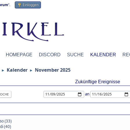
forum
“.
Einloggen
HOMEPAGE
DISCORD
SUCHE
KALENDER
RE
Kalender
November 2025
►
►
Zukünftige Ereignisse
an
OCHE
so (33)
di (40)