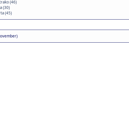
trako (46)
a (30)
ta (45)
November)