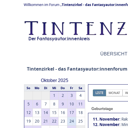
Willkommen im Forum „
Tintenzirkel - das Fantasyautor:innen
ÜBERSICHT
Tintenzirkel - das Fantasyautor:innenforum
Oktober 2025
So
Mo
Di
Mi
Do
Fr
Sa
LISTE
MONAT
W
1
2
3
4
5
6
7
8
9
10
11
Geburtstage
12
13
14
15
16
17
18
11. November
:
Rak
19
20
21
22
23
24
25
12. November
:
Min