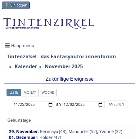
Einloggen
Hauptmenü
Tintenzirkel - das Fantasyautor:innenforum
Kalender
November 2025
►
►
Zukünftige Ereignisse
LISTE
MONAT
WOCHE
an
Geburtstage
29. November
:
Kerimaya (43)
,
Manouche (52)
,
Yvonne (32)
01. Dezember
:
Holger (47)