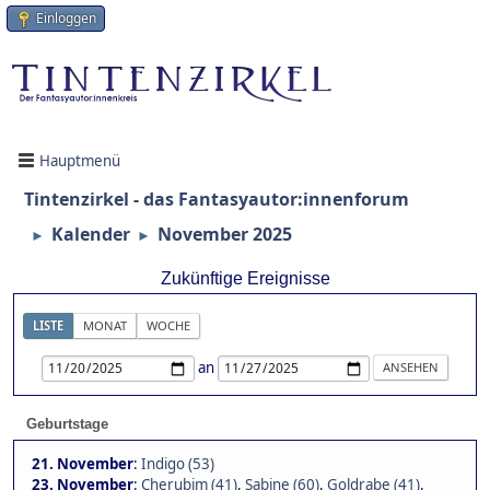
Einloggen
Hauptmenü
Tintenzirkel - das Fantasyautor:innenforum
Kalender
November 2025
►
►
Zukünftige Ereignisse
LISTE
MONAT
WOCHE
an
Geburtstage
21. November
:
Indigo (53)
23. November
:
Cherubim (41)
,
Sabine (60)
,
Goldrabe (41)
,