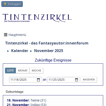
Einloggen
Hauptmenü
Tintenzirkel - das Fantasyautor:innenforum
Kalender
November 2025
►
►
Zukünftige Ereignisse
LISTE
MONAT
WOCHE
an
Geburtstage
18. November
:
Twinie (31)
21. November
:
Indigo (53)