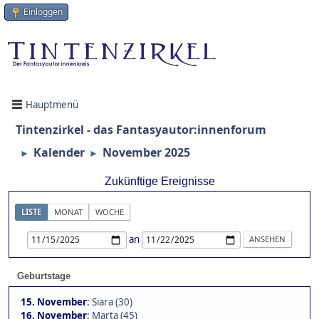
Einloggen
Hauptmenü
Tintenzirkel - das Fantasyautor:innenforum
Kalender
November 2025
►
►
Zukünftige Ereignisse
LISTE
MONAT
WOCHE
an
Geburtstage
15. November
:
Siara (30)
16. November
:
Marta (45)