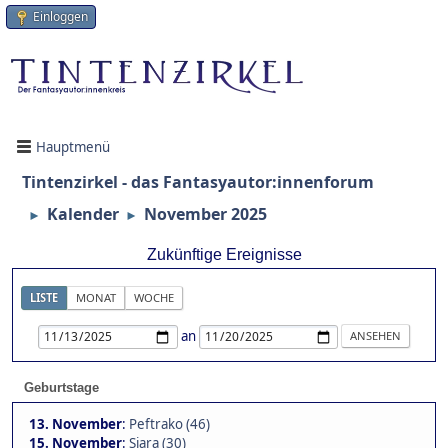
Einloggen
Hauptmenü
Tintenzirkel - das Fantasyautor:innenforum
Kalender
November 2025
►
►
Zukünftige Ereignisse
LISTE
MONAT
WOCHE
an
Geburtstage
13. November
:
Peftrako (46)
15. November
:
Siara (30)