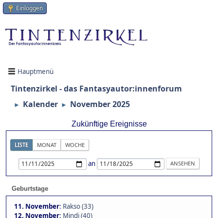
Einloggen
Hauptmenü
Tintenzirkel - das Fantasyautor:innenforum
Kalender
November 2025
►
►
Zukünftige Ereignisse
LISTE
MONAT
WOCHE
an
Geburtstage
11. November
:
Rakso (33)
12. November
:
Mindi (40)