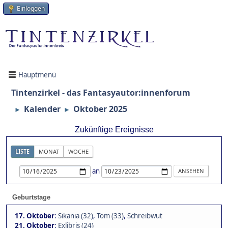
Einloggen
Hauptmenü
Tintenzirkel - das Fantasyautor:innenforum
Kalender
Oktober 2025
►
►
Zukünftige Ereignisse
LISTE
MONAT
WOCHE
an
Geburtstage
17. Oktober
:
Sikania (32)
,
Tom (33)
,
Schreibwut
21. Oktober
:
Exlibris (24)