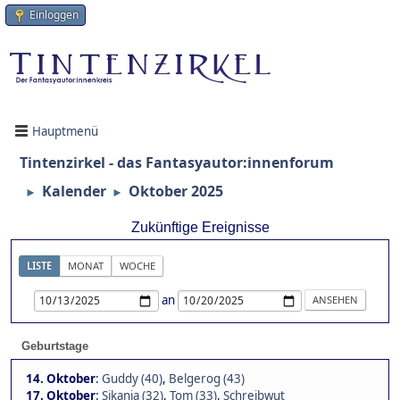
Einloggen
Hauptmenü
Tintenzirkel - das Fantasyautor:innenforum
Kalender
Oktober 2025
►
►
Zukünftige Ereignisse
LISTE
MONAT
WOCHE
an
Geburtstage
14. Oktober
:
Guddy (40)
,
Belgerog (43)
17. Oktober
:
Sikania (32)
,
Tom (33)
,
Schreibwut