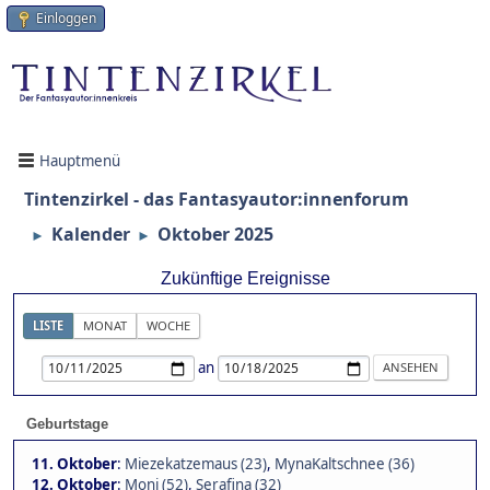
Einloggen
Hauptmenü
Tintenzirkel - das Fantasyautor:innenforum
Kalender
Oktober 2025
►
►
Zukünftige Ereignisse
LISTE
MONAT
WOCHE
an
Geburtstage
11. Oktober
:
Miezekatzemaus (23)
,
MynaKaltschnee (36)
12. Oktober
:
Moni (52)
,
Serafina (32)