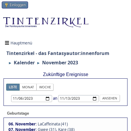
Einloggen
Hauptmenü
Tintenzirkel - das Fantasyautor:innenforum
Kalender
November 2023
►
►
Zukünftige Ereignisse
LISTE
MONAT
WOCHE
an
Geburtstage
06. November
:
LaCaffeinata (41)
07. November
:
Gwee (31)
,
Kare (38)