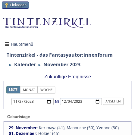
Einloggen
Hauptmenü
Tintenzirkel - das Fantasyautor:innenforum
Kalender
November 2023
►
►
Zukünftige Ereignisse
LISTE
MONAT
WOCHE
an
Geburtstage
29. November
:
Kerimaya (41)
,
Manouche (50)
,
Yvonne (30)
01. Dezember
:
Holger (45)