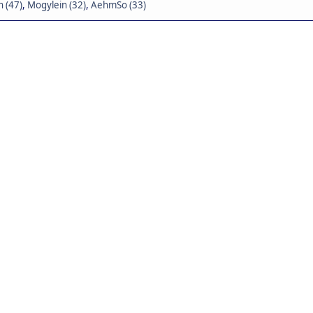
n (47)
,
Mogylein (32)
,
AehmSo (33)