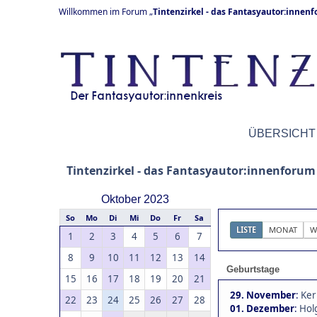
Willkommen im Forum „
Tintenzirkel - das Fantasyautor:innen
ÜBERSICHT
Tintenzirkel - das Fantasyautor:innenforum
Oktober 2023
So
Mo
Di
Mi
Do
Fr
Sa
LISTE
MONAT
W
1
2
3
4
5
6
7
8
9
10
11
12
13
14
Geburtstage
15
16
17
18
19
20
21
29. November
:
Ker
22
23
24
25
26
27
28
01. Dezember
:
Hol