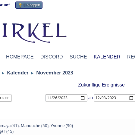
forum
“.
Einloggen
HOMEPAGE
DISCORD
SUCHE
KALENDER
RE
Kalender
November 2023
►
►
Zukünftige Ereignisse
an
OCHE
imaya (41)
,
Manouche (50)
,
Yvonne (30)
ger (45)