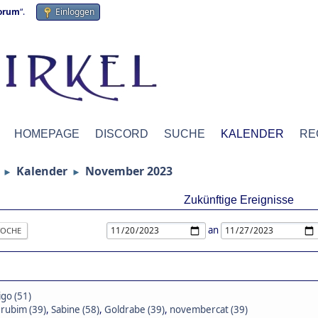
forum
“.
Einloggen
HOMEPAGE
DISCORD
SUCHE
KALENDER
RE
Kalender
November 2023
►
►
Zukünftige Ereignisse
an
OCHE
igo (51)
rubim (39)
,
Sabine (58)
,
Goldrabe (39)
,
novembercat (39)