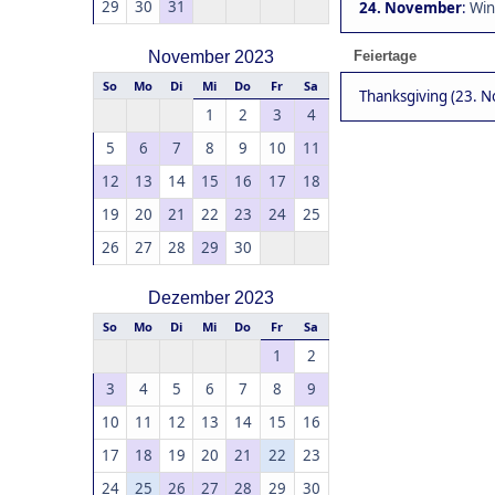
29
30
31
24. November
:
Win
November 2023
Feiertage
So
Mo
Di
Mi
Do
Fr
Sa
Thanksgiving (23. 
1
2
3
4
5
6
7
8
9
10
11
12
13
14
15
16
17
18
19
20
21
22
23
24
25
26
27
28
29
30
Dezember 2023
So
Mo
Di
Mi
Do
Fr
Sa
1
2
3
4
5
6
7
8
9
10
11
12
13
14
15
16
17
18
19
20
21
22
23
24
25
26
27
28
29
30