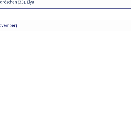
dröschen (33)
,
Elya
November)