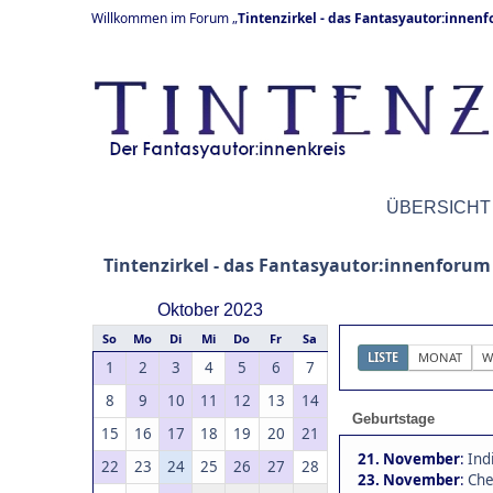
Willkommen im Forum „
Tintenzirkel - das Fantasyautor:innen
ÜBERSICHT
Tintenzirkel - das Fantasyautor:innenforum
Oktober 2023
So
Mo
Di
Mi
Do
Fr
Sa
LISTE
MONAT
W
1
2
3
4
5
6
7
8
9
10
11
12
13
14
Geburtstage
15
16
17
18
19
20
21
21. November
:
Ind
22
23
24
25
26
27
28
23. November
:
Che